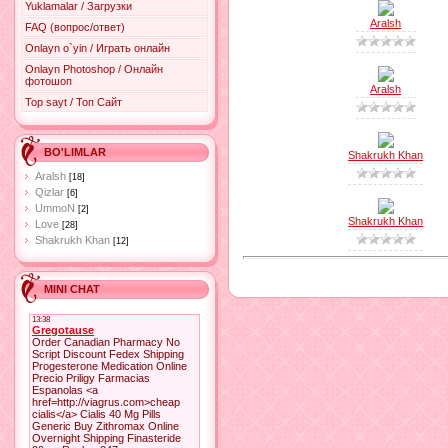
Yuklamalar / Загрузки
Aralsh
FAQ (вопрос/ответ)
Onlayn o`yin / Играть онлайн
Onlayn Photoshop / Онлайн
фотошоп
Aralsh
Top sayt / Топ Сайт
BO'LIMLAR
Shakrukh Khan
Aralsh
[18]
Qizlar
[6]
UmmoN
[2]
Shakrukh Khan
Love
[28]
Shakrukh Khan
[12]
MINI CHAT