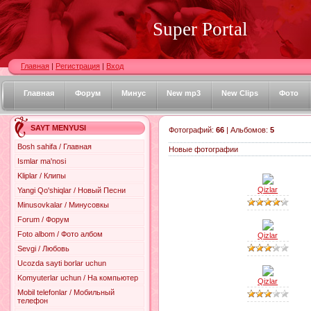
Super Portal
Главная
|
Регистрация
|
Вход
Главная
Форум
Минус
New mp3
New Clips
Фото
SAYT MENYUSI
Фотографий:
66
| Альбомов:
5
Bosh sahifa / Главная
Новые фотографии
Ismlar ma'nosi
Kliplar / Клипы
Qizlar
Yangi Qo'shiqlar / Новый Песни
Minusovkalar / Минусовкы
Forum / Форум
Foto albom / Фото албом
Qizlar
Sevgi / Любовь
Ucozda sayti borlar uchun
Komyuterlar uchun / На компьютер
Qizlar
Mobil telefonlar / Mобильный
телефон