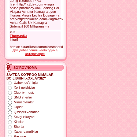
Для добавления необходима
авторизация
SO'ROVNOMA
SAYTDA KO'PROQ NIMALAR
BO'LISHINI XOXLAYSIZ?
Uzbek qo'shiqlar
Xorij qo'shiqlar
Clubniy music
SMS sherlar
Minusovkalar
Kliplar
Qiziqarli xabarlar
Sevgi xikoyasi
Kinolar
Sherlar
Xabar yangiliklar
Rasmlar