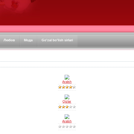
Любов
Мода
Go'zal bo'lish sirlari
Aralsh
Qizlar
Aralsh