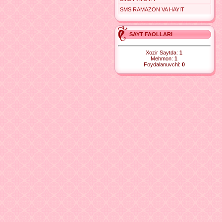
SMS RAMAZON VA HAYIT
SAYT FAOLLARI
Xozir Saytda:
1
Mehmon:
1
Foydalanuvchi:
0