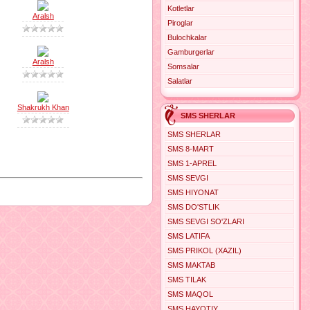
Kotletlar
Aralsh
Piroglar
Bulochkalar
Gamburgerlar
Aralsh
Somsalar
Salatlar
Shakrukh Khan
SMS SHERLAR
SMS SHERLAR
SMS 8-MART
SMS 1-APREL
SMS SEVGI
SMS HIYONAT
SMS DO'STLIK
SMS SEVGI SO'ZLARI
SMS LATIFA
SMS PRIKOL (XAZIL)
SMS MAKTAB
SMS TILAK
SMS MAQOL
SMS HAYOTIY