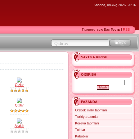
Shanba, 08 Avg 2026, 20:16
Приветствую Вас
Гость
|
RSS
SAYTGA KIRISH
QIDIRISH
Qizlar
PAZANDA
Qizlar
O'zbek milliy taomlari
Turkiya taomlari
Koreya taomlari
Aralsh
To'rtlar
Kaboblar